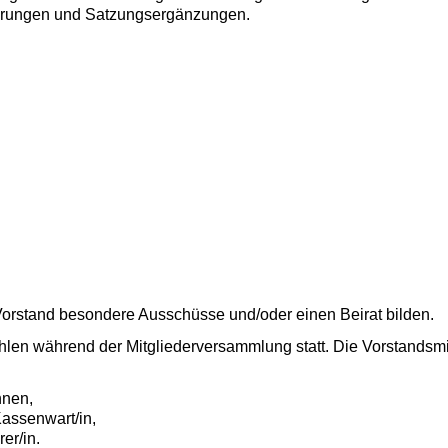
erungen und Satzungsergänzungen.
Vorstand besondere Ausschüsse und/oder einen Beirat bilden.
n während der Mitglieder­versammlung statt. Die Vorstandsmitg
nnen,
 Kassenwart/in,
er/in.