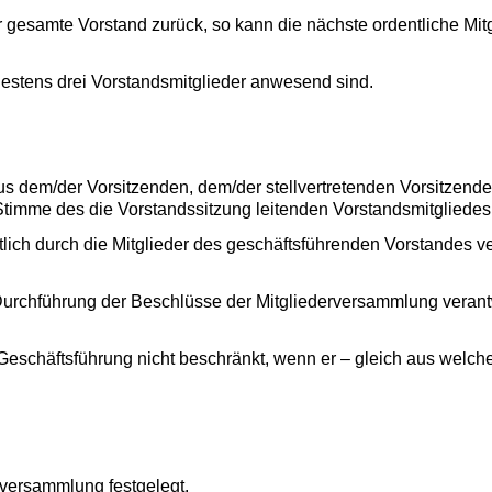
der gesamte Vorstand zurück, so kann die nächste ordentliche Mi
destens drei Vorstandsmitglieder anwesend sind.
 dem/der Vor­sitzenden, dem/der stellvertretenden Vor­sitzend
 Stimme des die Vorstandssitzung leitenden Vorstandsmitgliede
h die Mitglieder des geschäfts­führenden Vorstandes vertreten (§ 26 BGB). ‏J
 Durchführung der Beschlüsse der Mit­glieder­versammlung verant
r Geschäftsführung nicht beschränkt, wenn er – gleich aus wel
­ver­sammlung fest­gelegt.