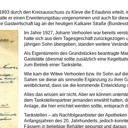
893 durch den Kreisausschuss zu Kleve die Erlaubnis erteilt, 
hatte er einen Erweiterungsbau vorgenommen und auch für dies
ie Gastwirtschaft lag an der heutigen Kalkarer Straße (Bundesst
Im Jahre 1927, Johann Verhoolen war bereits verst
hatte sich aus dem Tagesgeschäft zurückgezogen un
jährigen Sohn übergeben, standen weitere Veränd
Als Eigentümerin des Grundstückes beantragte Mar
Gaststätte (diesmal sollte zusätzlich eine Kegelb
zum Betrieb einer Tankstelle.
Wie kam die Witwe Verhoolen bzw. ihr Sohn auf die 
Sahen sie diese als sinnvolle Ergänzung zu ihrer G
weitblickend, dass sie die kommende Entwicklung
Alles das wissen wir nicht. Aber wir können unterst
dem Tankstellenpartner jemanden erwählt hatten, de
Anlage, die hier errichtet werden sollte, entsprach
Tankstellen – als Nachfolgeanbieter der Apotheken
Anfangsjahren des 20. Jahrhunderts, jedoch konnt
Fässern in beliebige Behälter gepumpt und daraus 