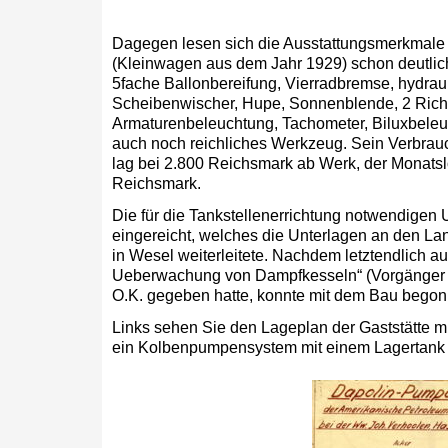
Dagegen lesen sich die Ausstattungsmerkmale
(Kleinwagen aus dem Jahr 1929) schon deutlic
5fache Ballonbereifung, Vierradbremse, hydrau
Scheibenwischer, Hupe, Sonnenblende, 2 Richt
Armaturenbeleuchtung, Tachometer, Biluxbeleu
auch noch reichliches Werkzeug. Sein Verbrauch
lag bei 2.800 Reichsmark ab Werk, der Monatslo
Reichsmark.
Die für die Tankstellenerrichtung notwendigen
eingereicht, welches die Unterlagen an den L
in Wesel weiterleitete. Nachdem letztendlich au
Ueberwachung von Dampfkesseln“ (Vorgänger 
O.K. gegeben hatte, konnte mit dem Bau bego
Links sehen Sie den Lageplan der Gaststätte m
ein Kolbenpumpensystem mit einem Lagertank vo