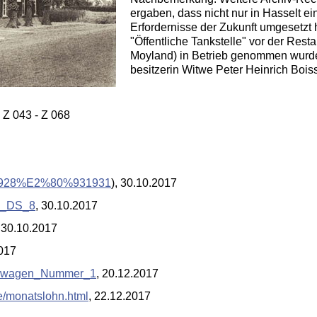
ergaben, dass nicht nur in Hasselt ei
Erfordernisse der Zukunft umgesetzt 
"Öffentliche Tankstelle" vor der Rest
Moyland) in Betrieb genommen wurde.
besitzerin Witwe Peter Heinrich Boiss
Z 043 - Z 068
A_(1928%E2%80%931931
), 30.10.2017
in_DS_8
, 30.10.2017
, 30.10.2017
2017
otorwagen_Nummer_1
, 20.12.2017
e/monatslohn.html
, 22.12.2017