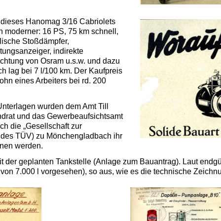
 dieses Hanomag 3/16 Cabriolets
h moderner: 16 PS, 75 km schnell,
lische Stoßdämpfer,
ungsanzeiger, indirekte
chtung von Osram u.s.w. und dazu
 lag bei 7 l/100 km. Der Kaufpreis
hn eines Arbeiters bei rd. 200
 Unterlagen wurden dem Amt Till
andrat und das Gewerbeaufsichtsamt
ch die „Gesellschaft zur
des TÜV) zu Mönchengladbach ihr
nnen werden.
it der geplanten Tankstelle (Anlage zum Bauantrag). Laut endg
n 7.000 l vorgesehen), so aus, wie es die technische Zeichnun