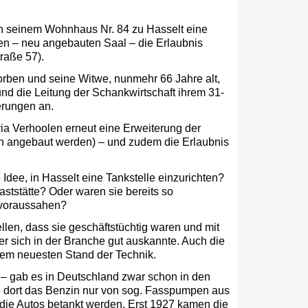
in seinem Wohnhaus Nr. 84 zu Hasselt eine
en – neu angebauten Saal – die Erlaubnis
raße 57).
orben und seine Witwe, nunmehr 66 Jahre alt,
d die Leitung der Schankwirtschaft ihrem 31-
erungen an.
ia Verhoolen erneut eine Erweiterung der
ahn angebaut werden) – und zudem die Erlaubnis
Idee, in Hasselt eine Tankstelle einzurichten?
aststätte? Oder waren sie bereits so
 voraussahen?
ellen, dass sie geschäftstüchtig waren und mit
r sich in der Branche gut auskannte. Auch die
 dem neuesten Stand der Technik.
 – gab es in Deutschland zwar schon in den
e dort das Benzin nur von sog. Fasspumpen aus
die Autos betankt werden. Erst 1927 kamen die