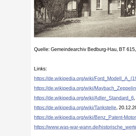
Quelle: Gemeindearchiv Bedburg-Hau, BT 615, 
Links:
https://de.wikipedia.org/wiki/Ford_Modell_
https://de.wikipedia.org/wiki/Maybach_Zeppel
https://de.wikipedia.org/wiki/Adler_Standard_6
https://de.wikipedia.org/wiki/Tankstelle
, 20.12.
https://de.wikipedia.org/wiki/Benz_Patent-M
https://www.was-war-wann.de/historische_wert